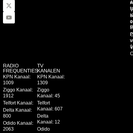
e
A
t
V
K
v
o
e
P
t
P
C
v
v
1
V
C
RADIO
TV
FREQUENTIES
KANALEN
KPN Kanaal:
KPN Kanaal:
1009
1309
Ziggo Kanaal:
Ziggo
1912
Kanaal: 45
Telfort Kanaal:
Telfort
Kanaal: 607
Delta Kanaal:
800
Delta
Kanaal: 12
Odido Kanaal:
2063
Odido