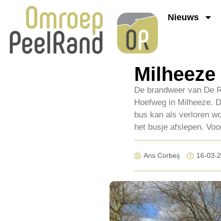
Nieuws
Milheeze 
De brandweer van De R
Hoefweg in Milheeze. Da
bus kan als verloren w
het busje afslepen. Vo
Ans Corbeij
16-03-