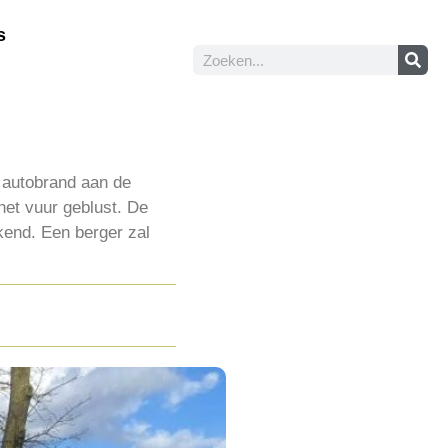
s
 autobrand aan de
het vuur geblust. De
kend. Een berger zal