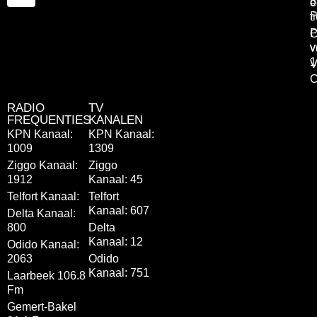
o
e
P
t
P
C
v
v
1
V
C
RADIO
TV
FREQUENTIES
KANALEN
KPN Kanaal:
KPN Kanaal:
1009
1309
Ziggo Kanaal:
Ziggo
1912
Kanaal: 45
Telfort Kanaal:
Telfort
Kanaal: 607
Delta Kanaal:
800
Delta
Kanaal: 12
Odido Kanaal:
2063
Odido
Kanaal: 751
Laarbeek 106.8
Fm
Gemert-Bakel