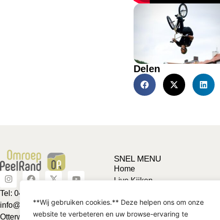
Delen
SNEL MENU
Home
Live Kijken
Adverteren
Tel: 0492-463624
**Wij gebruiken cookies.** Deze helpen ons om onze
Vriendje voor een tientje
info@omroeppeelrand.nl
website te verbeteren en uw browse-ervaring te
Club van 1000
Otterweg 25 5741BC