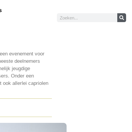
s
, een evenement voor
 meeste deelnemers
elijk jeugdige
sers. Onder een
ook allerlei capriolen