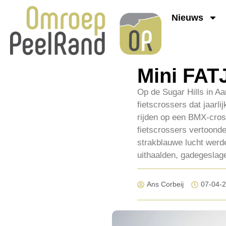
Nieuws
Mini FATJ
Op de Sugar Hills in A
fietscrossers dat jaar
rijden op een BMX-cros
fietscrossers vertoond
strakblauwe lucht werde
uithaalden, gadegeslag
Ans Corbeij
07-04-