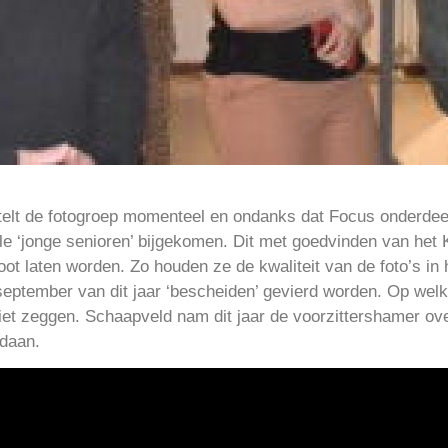
 telt de fotogroep momenteel en ondanks dat Focus onderdee
le ‘jonge senioren’ bijgekomen. Dit met goedvinden van het 
ot laten worden. Zo houden ze de kwaliteit van de foto’s in h
 september van dit jaar ‘bescheiden’ gevierd worden. Op wel
iet zeggen. Schaapveld nam dit jaar de voorzittershamer ov
edaan.