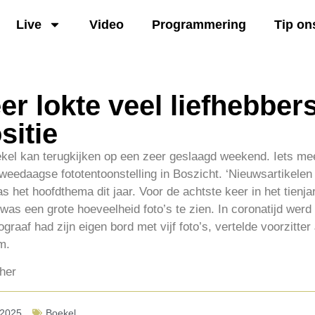
Live
Video
Programmering
Tip on
r lokte veel liefhebber
sitie
kel kan terugkijken op een zeer geslaagd weekend. Iets me
eedaagse fototentoonstelling in Boszicht. ‘Nieuwsartikelen 
as het hoofdthema dit jaar. Voor de achtste keer in het tienj
was een grote hoeveelheid foto’s te zien. In coronatijd werd
graaf had zijn eigen bord met vijf foto’s, vertelde voorzitte
m.
ther
-2025
Boekel