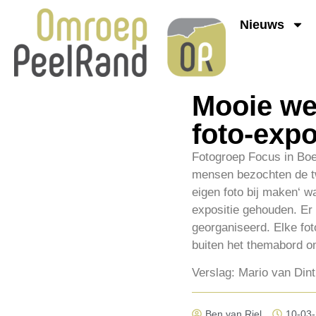
Nieuws
Mooie wee
foto-expo
Fotogroep Focus in Boe
mensen bezochten de tw
eigen foto bij maken‘ w
expositie gehouden. Er 
georganiseerd. Elke foto
buiten het themabord o
Verslag: Mario van Din
Ben van Riel
10-03