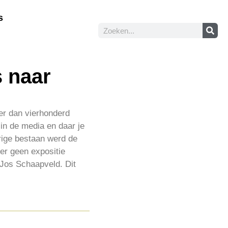
s
s naar
er dan vierhonderd
in de media en daar je
arige bestaan werd de
 er geen expositie
r Jos Schaapveld. Dit