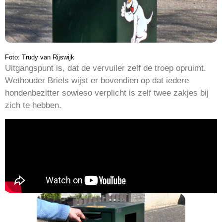
Foto: Trudy van Rijswijk
Uitgangspunt is, dat de vervuiler zelf de troep opruimt.
Wethouder Briels wijst er bovendien op dat iedere
hondenbezitter sowieso verplicht is zelf twee zakjes bij
zich te hebben.