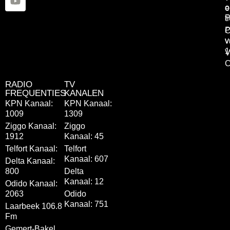
o
e
P
t
P
C
v
v
1
V
C
RADIO
TV
FREQUENTIES
KANALEN
KPN Kanaal:
KPN Kanaal:
1009
1309
Ziggo Kanaal:
Ziggo
1912
Kanaal: 45
Telfort Kanaal:
Telfort
Kanaal: 607
Delta Kanaal:
800
Delta
Kanaal: 12
Odido Kanaal:
2063
Odido
Kanaal: 751
Laarbeek 106.8
Fm
Gemert-Bakel