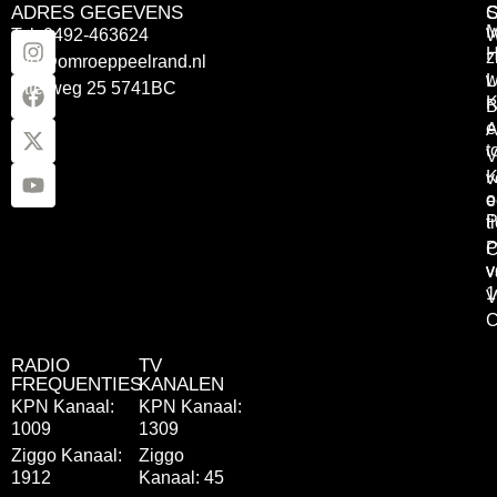
ADRES GEGEVENS
Tel: 0492-463624
W
z
info@omroeppeelrand.nl
w
L
Otterweg 25 5741BC
K
B
e
A
t
V
K
v
o
e
P
t
P
C
v
v
1
V
C
RADIO
TV
FREQUENTIES
KANALEN
KPN Kanaal:
KPN Kanaal:
1009
1309
Ziggo Kanaal:
Ziggo
1912
Kanaal: 45