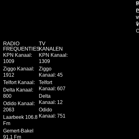
P
t
P
C
v
v
1
V
C
RADIO
TV
FREQUENTIES
KANALEN
KPN Kanaal:
KPN Kanaal:
1009
1309
Ziggo Kanaal:
Ziggo
1912
Kanaal: 45
Telfort Kanaal:
Telfort
Kanaal: 607
Delta Kanaal:
800
Delta
Kanaal: 12
Odido Kanaal:
2063
Odido
Kanaal: 751
Laarbeek 106.8
Fm
Gemert-Bakel
91.1 Fm