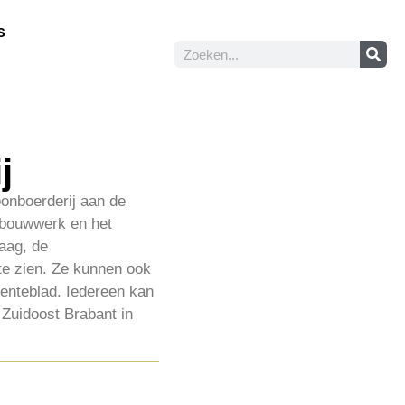
s
j
onboerderij aan de
 bouwwerk en het
aag, de
 te zien. Ze kunnen ook
eenteblad. Iedereen kan
Zuidoost Brabant in