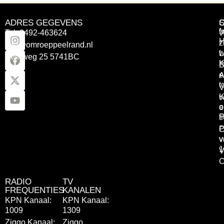
ADRES GEGEVENS
Tel: 0492-463624
W
z
info@omroeppeelrand.nl
w
L
Otterweg 25 5741BC
K
B
e
A
t
V
K
v
o
e
P
t
P
C
v
v
1
V
C
RADIO
TV
FREQUENTIES
KANALEN
KPN Kanaal:
KPN Kanaal:
1009
1309
Ziggo Kanaal:
Ziggo