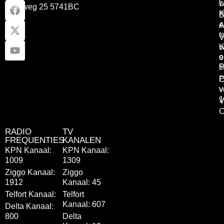
w
L
Otterweg 25 5741BC
K
B
e
A
t
V
K
v
o
e
P
t
P
C
v
v
1
V
C
RADIO
TV
FREQUENTIES
KANALEN
KPN Kanaal:
KPN Kanaal:
1009
1309
Ziggo Kanaal:
Ziggo
1912
Kanaal: 45
Telfort Kanaal:
Telfort
Kanaal: 607
Delta Kanaal:
800
Delta