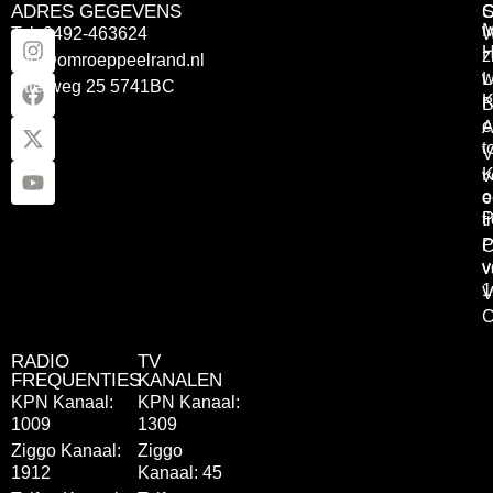
ADRES GEGEVENS
Tel: 0492-463624
W
z
info@omroeppeelrand.nl
w
L
Otterweg 25 5741BC
K
B
e
A
t
V
K
v
o
e
P
t
P
C
v
v
1
V
C
RADIO
TV
FREQUENTIES
KANALEN
KPN Kanaal:
KPN Kanaal:
1009
1309
Ziggo Kanaal:
Ziggo
1912
Kanaal: 45