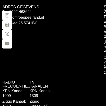
ADRES GEGEVENS
Tel: 0492-463624
W
z
info@omroeppeelrand.nl
w
L
Otterweg 25 5741BC
K
B
e
A
t
V
K
v
o
e
P
t
P
C
v
v
1
V
C
RADIO
TV
FREQUENTIES
KANALEN
KPN Kanaal:
KPN Kanaal:
1009
1309
Ziggo Kanaal:
Ziggo