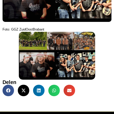
Foto: GGZ ZuidOostBrabant
Delen