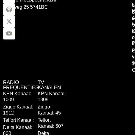
w
L
Otterweg 25 5741BC
K
B
e
A
t
V
K
v
o
e
P
t
P
C
v
v
1
V
C
RADIO
TV
FREQUENTIES
KANALEN
KPN Kanaal:
KPN Kanaal:
1009
1309
Ziggo Kanaal:
Ziggo
1912
Kanaal: 45
Telfort Kanaal:
Telfort
Kanaal: 607
Delta Kanaal:
800
Delta