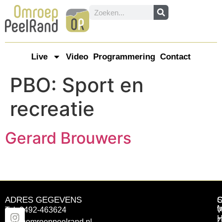
Live
Video
Programmering
Contact
PBO:
Sport en
recreatie
Gerard Brouwers
ADRES GEGEVENS
Tel: 0492-463624
W
z
info@omroeppeelrand.nl