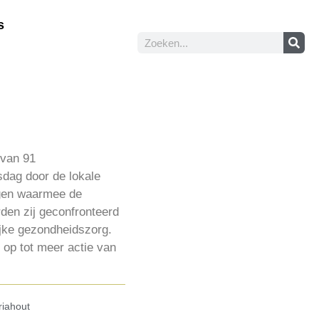
s
 van 91
sdag door de lokale
ingen waarmee de
rden zij geconfronteerd
ijke gezondheidszorg.
 op tot meer actie van
iahout