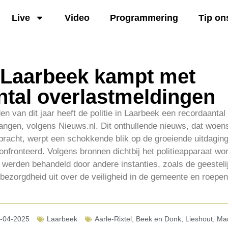
Live
Video
Programmering
Tip on
n Laarbeek kampt met
ntal overlastmeldingen
en van dit jaar heeft de politie in Laarbeek een recordaantal
angen, volgens Nieuws.nl. Dit onthullende nieuws, dat woen
gebracht, werpt een schokkende blik op de groeiende uitdag
onfronteerd. Volgens bronnen dichtbij het politieapparaat wo
 werden behandeld door andere instanties, zoals de geestel
ezorgdheid uit over de veiligheid in de gemeente en roepen
-04-2025
Laarbeek
Aarle-Rixtel
,
Beek en Donk
,
Lieshout
,
Mar