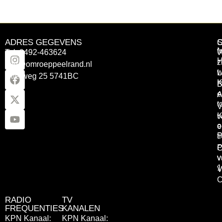
ADRES GEGEVENS
Tel: 0492-463624
W
z
info@omroeppeelrand.nl
w
L
Otterweg 25 5741BC
K
B
e
A
t
V
K
v
o
e
P
t
P
C
v
v
1
V
C
RADIO
TV
FREQUENTIES
KANALEN
KPN Kanaal:
KPN Kanaal: