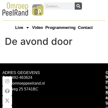
Live
Video
Programmering
Contact
De avond door
ADRES GEGEVENS
Tel: 0492-463624
W
z
info@omroeppeelrand.nl
w
L
Otterweg 25 5741BC
K
B
e
A
t
V