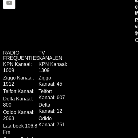
K
v
o
e
P
t
P
C
v
v
1
V
C
RADIO
TV
FREQUENTIES
KANALEN
KPN Kanaal:
KPN Kanaal:
1009
1309
Ziggo Kanaal:
Ziggo
1912
Kanaal: 45
Telfort Kanaal:
Telfort
Kanaal: 607
Delta Kanaal:
800
Delta
Kanaal: 12
Odido Kanaal:
2063
Odido
Kanaal: 751
Laarbeek 106.8
Fm