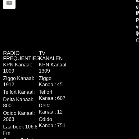
K
v
o
e
P
t
P
C
v
v
1
V
C
RADIO
TV
FREQUENTIES
KANALEN
KPN Kanaal:
KPN Kanaal:
1009
1309
Ziggo Kanaal:
Ziggo
1912
Kanaal: 45
Telfort Kanaal:
Telfort
Kanaal: 607
Delta Kanaal:
800
Delta
Kanaal: 12
Odido Kanaal:
2063
Odido
Kanaal: 751
Laarbeek 106.8
Fm