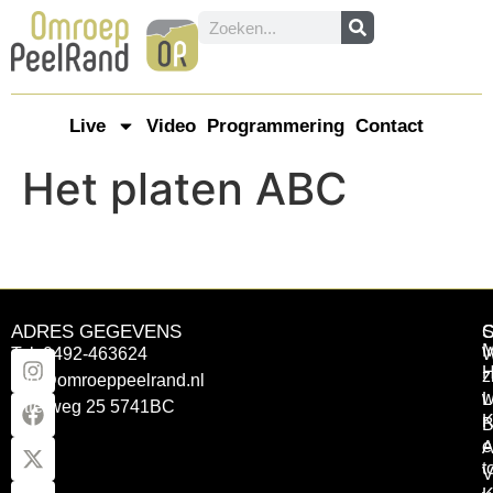
Live
Video
Programmering
Contact
Het platen ABC
ADRES GEGEVENS
Tel: 0492-463624
W
z
info@omroeppeelrand.nl
w
L
Otterweg 25 5741BC
K
B
e
A
t
V