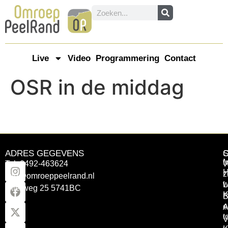
Live
Video
Programmering
Contact
OSR in de middag
ADRES GEGEVENS
Tel: 0492-463624
W
z
info@omroeppeelrand.nl
w
L
Otterweg 25 5741BC
K
B
e
A
t
V