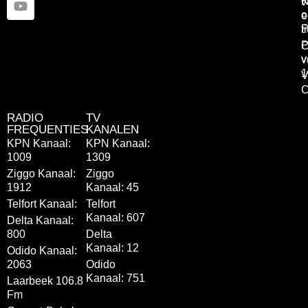
K
v
o
e
P
t
P
C
v
v
1
V
C
RADIO
TV
FREQUENTIES
KANALEN
KPN Kanaal:
KPN Kanaal:
1009
1309
Ziggo Kanaal:
Ziggo
1912
Kanaal: 45
Telfort Kanaal:
Telfort
Kanaal: 607
Delta Kanaal:
800
Delta
Kanaal: 12
Odido Kanaal:
2063
Odido
Kanaal: 751
Laarbeek 106.8
Fm