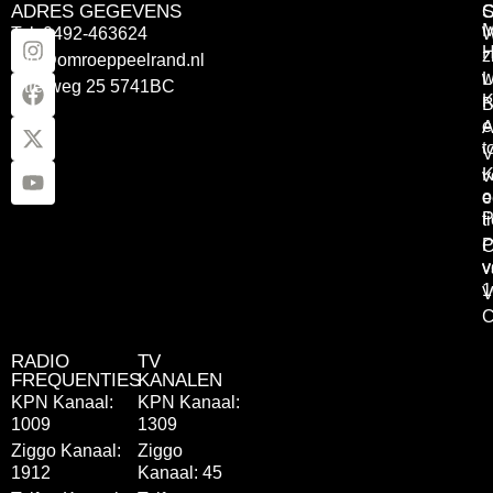
ADRES GEGEVENS
Tel: 0492-463624
W
z
info@omroeppeelrand.nl
w
L
Otterweg 25 5741BC
K
B
e
A
t
V
K
v
o
e
P
t
P
C
v
v
1
V
C
RADIO
TV
FREQUENTIES
KANALEN
KPN Kanaal:
KPN Kanaal:
1009
1309
Ziggo Kanaal:
Ziggo
1912
Kanaal: 45