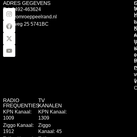
ADRES GEGEVENS
Tel: 0492-463624
W
z
info@omroeppeelrand.nl
w
L
Otterweg 25 5741BC
K
B
e
A
t
V
K
v
o
e
P
t
P
C
v
v
1
V
C
RADIO
TV
FREQUENTIES
KANALEN
KPN Kanaal:
KPN Kanaal:
1009
1309
Ziggo Kanaal:
Ziggo
1912
Kanaal: 45