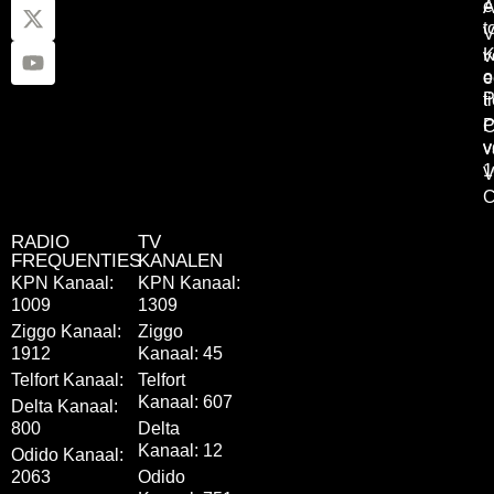
e
A
t
V
K
v
o
e
P
t
P
C
v
v
1
V
C
RADIO
TV
FREQUENTIES
KANALEN
KPN Kanaal:
KPN Kanaal:
1009
1309
Ziggo Kanaal:
Ziggo
1912
Kanaal: 45
Telfort Kanaal:
Telfort
Kanaal: 607
Delta Kanaal:
800
Delta
Kanaal: 12
Odido Kanaal:
2063
Odido