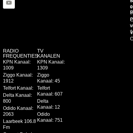
K
v
o
e
P
t
P
C
v
v
1
V
C
RADIO
TV
FREQUENTIES
KANALEN
KPN Kanaal:
KPN Kanaal:
1009
1309
Ziggo Kanaal:
Ziggo
1912
Kanaal: 45
Telfort Kanaal:
Telfort
Kanaal: 607
Delta Kanaal:
800
Delta
Kanaal: 12
Odido Kanaal:
2063
Odido
Kanaal: 751
Laarbeek 106.8
Fm