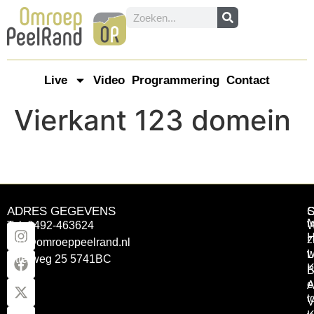
Live
Video
Programmering
Contact
Vierkant 123 domein
ADRES GEGEVENS
Tel: 0492-463624
W
z
info@omroeppeelrand.nl
w
L
Otterweg 25 5741BC
K
B
e
A
t
V