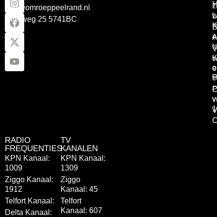
z
info@omroeppeelrand.nl
w
L
Otterweg 25 5741BC
K
B
e
A
t
V
K
v
o
e
P
t
P
C
v
v
1
V
C
RADIO
TV
FREQUENTIES
KANALEN
KPN Kanaal:
KPN Kanaal:
1009
1309
Ziggo Kanaal:
Ziggo
1912
Kanaal: 45
Telfort Kanaal:
Telfort
Kanaal: 607
Delta Kanaal: