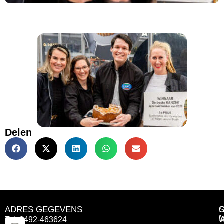
Delen
ADRES GEGEVENS
Tel: 0492-463624
W