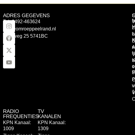
ADRES GEGEVENS
Tel: 0492-463624
W
z
info@omroeppeelrand.nl
w
L
Otterweg 25 5741BC
K
B
e
A
t
V
K
v
o
e
P
t
P
C
v
v
1
V
C
RADIO
TV
FREQUENTIES
KANALEN
KPN Kanaal:
KPN Kanaal:
1009
1309