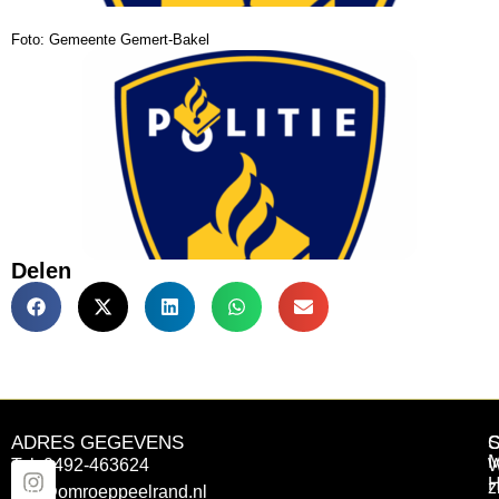
Foto: Gemeente Gemert-Bakel
Delen
ADRES GEGEVENS
Tel: 0492-463624
W
z
info@omroeppeelrand.nl