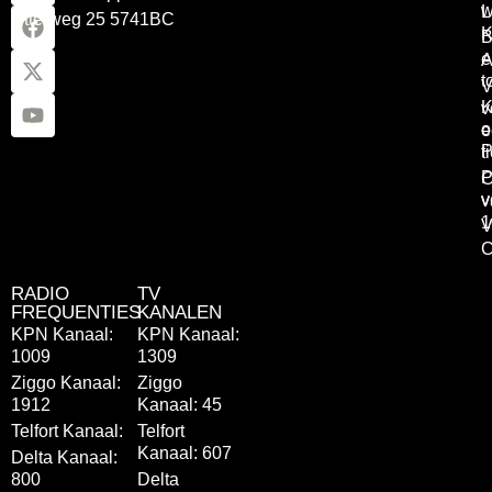
w
L
Otterweg 25 5741BC
K
B
e
A
t
V
K
v
o
e
P
t
P
C
v
v
1
V
C
RADIO
TV
FREQUENTIES
KANALEN
KPN Kanaal:
KPN Kanaal:
1009
1309
Ziggo Kanaal:
Ziggo
1912
Kanaal: 45
Telfort Kanaal:
Telfort
Kanaal: 607
Delta Kanaal:
800
Delta