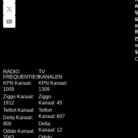
e
A
t
V
K
v
o
e
P
t
P
C
v
v
1
V
C
RADIO
TV
FREQUENTIES
KANALEN
KPN Kanaal:
KPN Kanaal:
1009
1309
Ziggo Kanaal:
Ziggo
1912
Kanaal: 45
Telfort Kanaal:
Telfort
Kanaal: 607
Delta Kanaal:
800
Delta
Kanaal: 12
Odido Kanaal:
2063
Odido