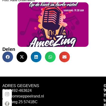
Foto: Aarle Onderneemt
Delen
ADRES GEGEVENS
Tel: 0492-463624
W
z
info@omroeppeelrand.nl
w
L
Otterweg 25 5741BC
K
B