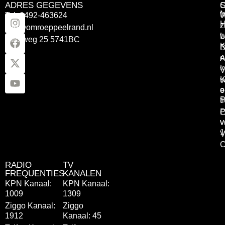
ADRES GEGEVENS
Tel: 0492-463624
W
z
info@omroeppeelrand.nl
w
L
Otterweg 25 5741BC
K
B
e
A
t
V
K
v
o
e
P
t
P
C
v
v
1
V
C
RADIO
TV
FREQUENTIES
KANALEN
KPN Kanaal:
KPN Kanaal:
1009
1309
Ziggo Kanaal:
Ziggo
1912
Kanaal: 45