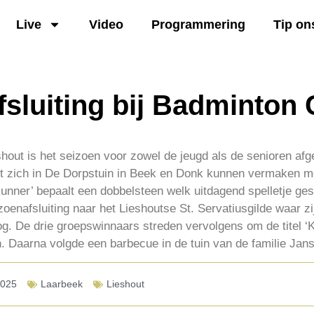
Live
Video
Programmering
Tip on
sluiting bij Badminton 
hout is het seizoen voor zowel de jeugd als de senioren af
eft zich in De Dorpstuin in Beek en Donk kunnen vermaken m
eskunner’ bepaalt een dobbelsteen welk uitdagend spelletje g
zoenafsluiting naar het Lieshoutse St. Servatiusgilde waar z
g. De drie groepswinnaars streden vervolgens om de titel ‘
n. Daarna volgde een barbecue in de tuin van de familie Jan
2025
Laarbeek
Lieshout