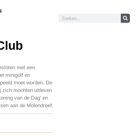
s
Club
gesloten met een
et minigolf en
espeeld moet worden. De
ij zich mochten uitleven
Koning van de Dag’ en
ssen aan de Molendreef.