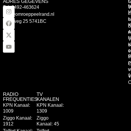
ADRES GEGEVENS
Tel: 0492-463624
W
z
info@omroeppeelrand.nl
w
L
Otterweg 25 5741BC
K
B
e
A
t
V
K
v
o
e
P
t
P
C
v
v
1
V
C
RADIO
TV
FREQUENTIES
KANALEN
KPN Kanaal:
KPN Kanaal:
1009
1309
Ziggo Kanaal:
Ziggo
1912
Kanaal: 45
Telfort Kanaal:
Telfort