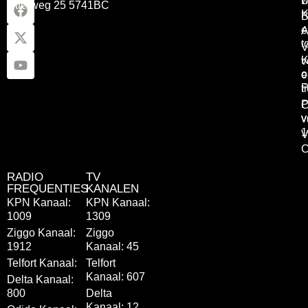
L
Otterweg 25 5741BC
K
B
e
A
t
V
K
v
o
e
P
t
P
C
v
v
1
V
C
RADIO
TV
FREQUENTIES
KANALEN
KPN Kanaal:
KPN Kanaal:
1009
1309
Ziggo Kanaal:
Ziggo
1912
Kanaal: 45
Telfort Kanaal:
Telfort
Kanaal: 607
Delta Kanaal:
800
Delta
Kanaal: 12