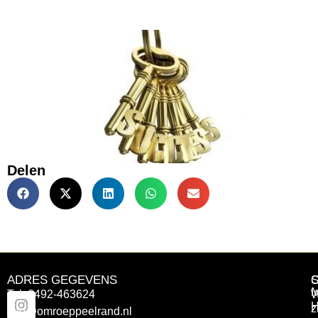
Delen
ADRES GEGEVENS
Tel: 0492-463624
W
z
info@omroeppeelrand.nl