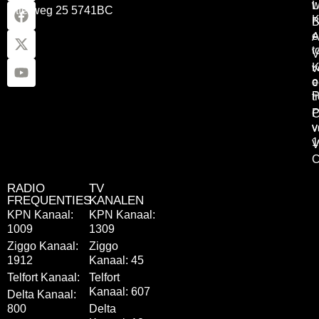
w
L
Otterweg 25 5741BC
K
B
e
A
t
V
K
v
o
e
P
t
P
C
v
v
1
V
C
RADIO
TV
FREQUENTIES
KANALEN
KPN Kanaal:
KPN Kanaal:
1009
1309
Ziggo Kanaal:
Ziggo
1912
Kanaal: 45
Telfort Kanaal:
Telfort
Kanaal: 607
Delta Kanaal:
800
Delta