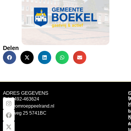
Delen
ADRES GEGEVENS
Tel: 0492-463624
W
z
info@omroeppeelrand.nl
w
L
Otterweg 25 5741BC
K
B
e
A
t
V