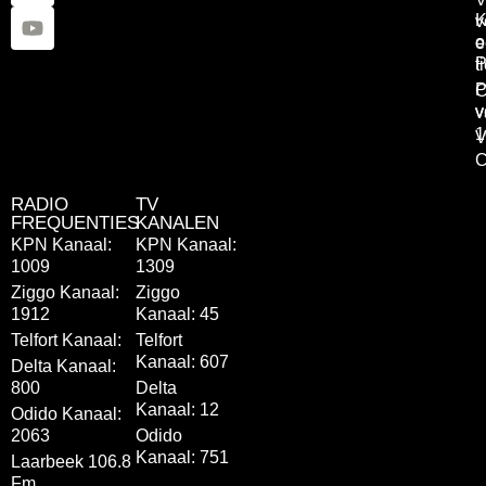
K
v
o
e
P
t
P
C
v
v
1
V
C
RADIO
TV
FREQUENTIES
KANALEN
KPN Kanaal:
KPN Kanaal:
1009
1309
Ziggo Kanaal:
Ziggo
1912
Kanaal: 45
Telfort Kanaal:
Telfort
Kanaal: 607
Delta Kanaal:
800
Delta
Kanaal: 12
Odido Kanaal:
2063
Odido
Kanaal: 751
Laarbeek 106.8
Fm