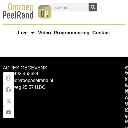
Live
Video
Programmering
Contact
ADRES GEGEVENS
Tel: 0492-463624
W
z
info@omroeppeelrand.nl
w
L
Otterweg 25 5741BC
K
B
e
A
t
V
K
v
o
e
P
t