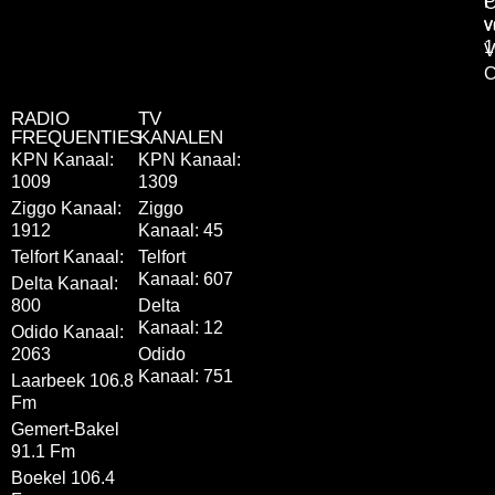
P
C
v
v
1
V
C
RADIO
TV
FREQUENTIES
KANALEN
KPN Kanaal:
KPN Kanaal:
1009
1309
Ziggo Kanaal:
Ziggo
1912
Kanaal: 45
Telfort Kanaal:
Telfort
Kanaal: 607
Delta Kanaal:
800
Delta
Kanaal: 12
Odido Kanaal:
2063
Odido
Kanaal: 751
Laarbeek 106.8
Fm
Gemert-Bakel
91.1 Fm
Boekel 106.4