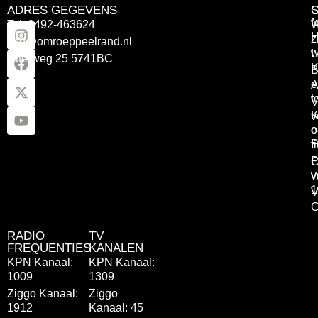
ADRES GEGEVENS
Tel: 0492-463624
W
z
info@omroeppeelrand.nl
w
L
Otterweg 25 5741BC
K
B
e
A
t
V
K
v
o
e
P
t
P
C
v
v
1
V
C
RADIO
TV
FREQUENTIES
KANALEN
KPN Kanaal:
KPN Kanaal:
1009
1309
Ziggo Kanaal:
Ziggo
1912
Kanaal: 45