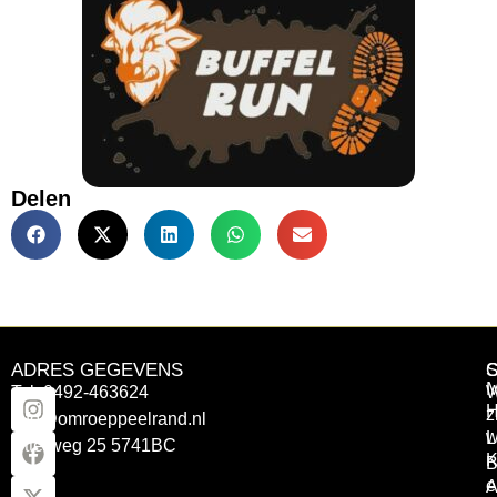
Delen
ADRES GEGEVENS
Tel: 0492-463624
W
z
info@omroeppeelrand.nl
w
L
Otterweg 25 5741BC
K
B
e
A