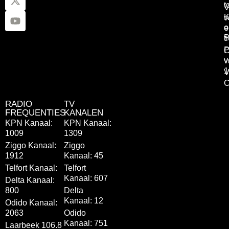
t
V
K
v
o
e
P
t
P
C
v
v
1
V
C
RADIO
TV
FREQUENTIES
KANALEN
KPN Kanaal:
KPN Kanaal:
1009
1309
Ziggo Kanaal:
Ziggo
1912
Kanaal: 45
Telfort Kanaal:
Telfort
Kanaal: 607
Delta Kanaal:
800
Delta
Kanaal: 12
Odido Kanaal:
2063
Odido
Kanaal: 751
Laarbeek 106.8