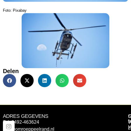
Foto: Pixabay
Delen
ADRES GEGEVENS
Tel: 0492-463624
W
z
info@omroeppeelrand.nl