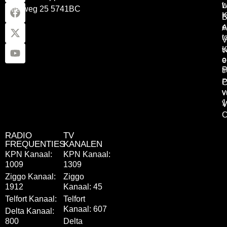
w
L
Otterweg 25 5741BC
K
B
e
A
t
V
K
v
o
e
P
t
P
C
v
v
1
V
C
RADIO
TV
FREQUENTIES
KANALEN
KPN Kanaal:
KPN Kanaal:
1009
1309
Ziggo Kanaal:
Ziggo
1912
Kanaal: 45
Telfort Kanaal:
Telfort
Kanaal: 607
Delta Kanaal:
800
Delta