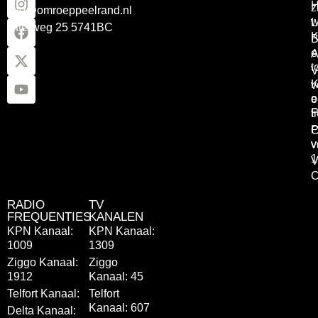
z
info@omroeppeelrand.nl
w
L
Otterweg 25 5741BC
K
B
e
A
t
V
K
v
o
e
P
t
P
C
v
v
1
V
C
RADIO
TV
FREQUENTIES
KANALEN
KPN Kanaal:
KPN Kanaal:
1009
1309
Ziggo Kanaal:
Ziggo
1912
Kanaal: 45
Telfort Kanaal:
Telfort
Kanaal: 607
Delta Kanaal: