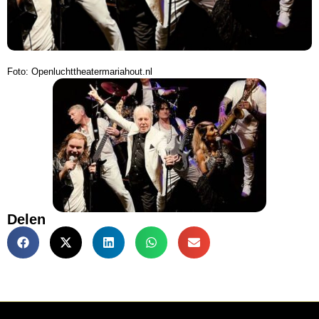
Foto: Openluchttheatermariahout.nl
Delen