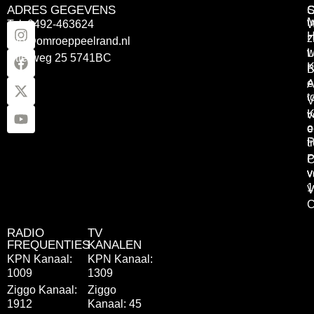
ADRES GEGEVENS
Tel: 0492-463624
W
z
info@omroeppeelrand.nl
w
L
Otterweg 25 5741BC
K
B
e
A
t
V
K
v
o
e
P
t
P
C
v
v
1
V
C
RADIO
TV
FREQUENTIES
KANALEN
KPN Kanaal:
KPN Kanaal:
1009
1309
Ziggo Kanaal:
Ziggo
1912
Kanaal: 45