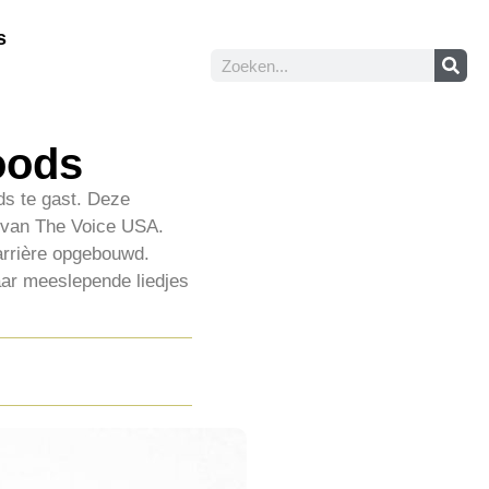
s
oods
ds te gast. Deze
 van The Voice USA.
arrière opgebouwd.
ar meeslepende liedjes