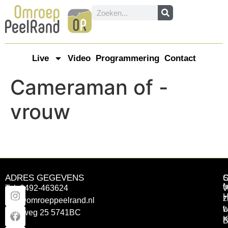
Live
Video
Programmering
Contact
Cameraman of -
vrouw
ADRES GEGEVENS
Tel: 0492-463624
W
z
info@omroeppeelrand.nl
w
L
Otterweg 25 5741BC
K
B