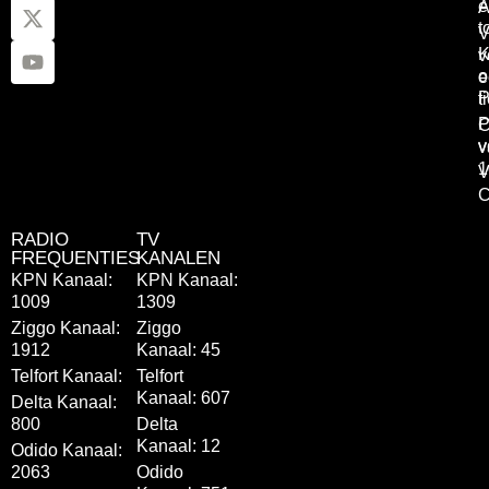
e
A
t
V
K
v
o
e
P
t
P
C
v
v
1
V
C
RADIO
TV
FREQUENTIES
KANALEN
KPN Kanaal:
KPN Kanaal:
1009
1309
Ziggo Kanaal:
Ziggo
1912
Kanaal: 45
Telfort Kanaal:
Telfort
Kanaal: 607
Delta Kanaal:
800
Delta
Kanaal: 12
Odido Kanaal:
2063
Odido