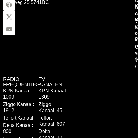
L
Otterweg 25 5741BC
K
B
e
A
t
V
K
v
o
e
P
t
P
C
v
v
1
V
C
RADIO
TV
FREQUENTIES
KANALEN
KPN Kanaal:
KPN Kanaal:
1009
1309
Ziggo Kanaal:
Ziggo
1912
Kanaal: 45
Telfort Kanaal:
Telfort
Kanaal: 607
Delta Kanaal:
800
Delta
Kanaal: 12