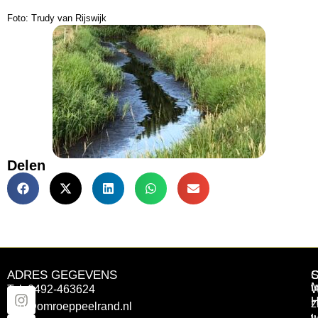
Foto: Trudy van Rijswijk
Delen
ADRES GEGEVENS
Tel: 0492-463624
W
z
info@omroeppeelrand.nl
w