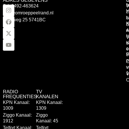
ADRES GEGEVENS
Tel: 0492-463624
W
z
info@omroeppeelrand.nl
w
L
Otterweg 25 5741BC
K
B
e
A
t
V
K
v
o
e
P
t
P
C
v
v
1
V
C
RADIO
TV
FREQUENTIES
KANALEN
KPN Kanaal:
KPN Kanaal:
1009
1309
Ziggo Kanaal:
Ziggo
1912
Kanaal: 45
Telfort Kanaal:
Telfort