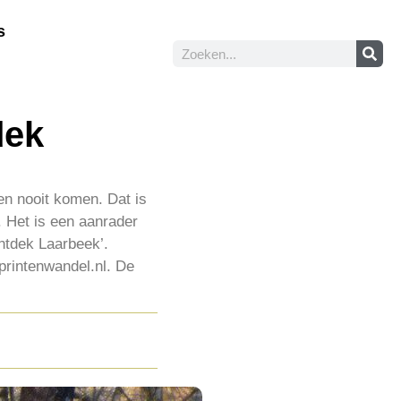
s
dek
en nooit komen. Dat is
. Het is een aanrader
ntdek Laarbeek’.
printenwandel.nl. De