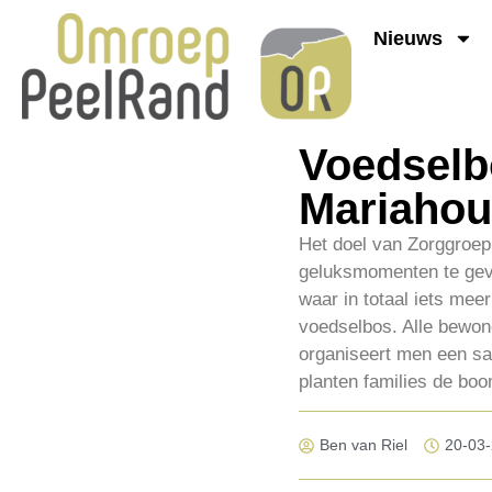
Nieuws
Voedselb
Mariahou
Het doel van Zorggroep
geluksmomenten te geve
waar in totaal iets me
voedselbos. Alle bewone
organiseert men een sa
planten families de boo
Ben van Riel
20-03