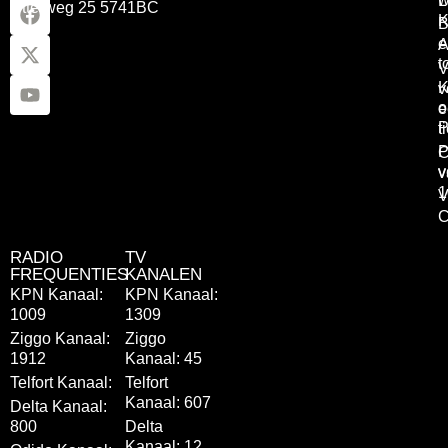
L
Otterweg 25 5741BC
K
B
e
A
t
V
K
v
o
e
P
t
P
C
v
v
1
V
C
RADIO
TV
FREQUENTIES
KANALEN
KPN Kanaal:
KPN Kanaal:
1009
1309
Ziggo Kanaal:
Ziggo
1912
Kanaal: 45
Telfort Kanaal:
Telfort
Kanaal: 607
Delta Kanaal:
800
Delta
Kanaal: 12