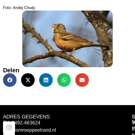
Foto: Andej Chudy
Delen
ADRES GEGEVENS
Tel: 0492-463624
W
z
info@omroeppeelrand.nl
w