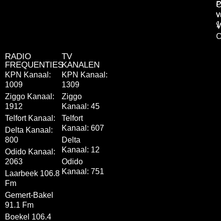
P
C
v
v
1
V
C
RADIO
TV
FREQUENTIES
KANALEN
KPN Kanaal:
KPN Kanaal:
1009
1309
Ziggo Kanaal:
Ziggo
1912
Kanaal: 45
Telfort Kanaal:
Telfort
Kanaal: 607
Delta Kanaal:
800
Delta
Kanaal: 12
Odido Kanaal:
2063
Odido
Kanaal: 751
Laarbeek 106.8
Fm
Gemert-Bakel
91.1 Fm
Boekel 106.4