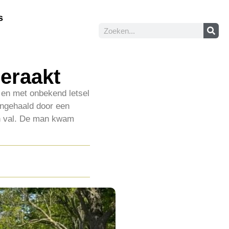
s
geraakt
en met onbekend letsel
ingehaald door een
n val. De man kwam