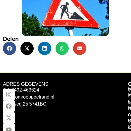
Delen
ADRES GEGEVENS
Tel: 0492-463624
W
z
info@omroeppeelrand.nl
w
L
Otterweg 25 5741BC
K
B
e
A
t
V
K
v