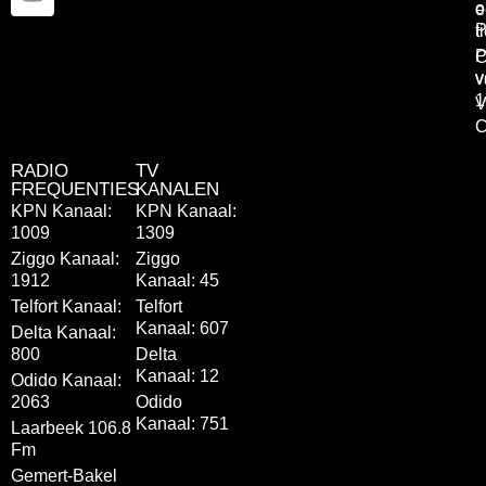
o
e
P
t
P
C
v
v
1
V
C
RADIO
TV
FREQUENTIES
KANALEN
KPN Kanaal:
KPN Kanaal:
1009
1309
Ziggo Kanaal:
Ziggo
1912
Kanaal: 45
Telfort Kanaal:
Telfort
Kanaal: 607
Delta Kanaal:
800
Delta
Kanaal: 12
Odido Kanaal:
2063
Odido
Kanaal: 751
Laarbeek 106.8
Fm
Gemert-Bakel