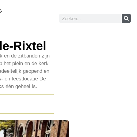
s
e-Rixtel
rk en de zitbanden zijn
 het plein en de kerk
edeeltelijk geopend en
- en feestlocatie De
ks één geheel is.