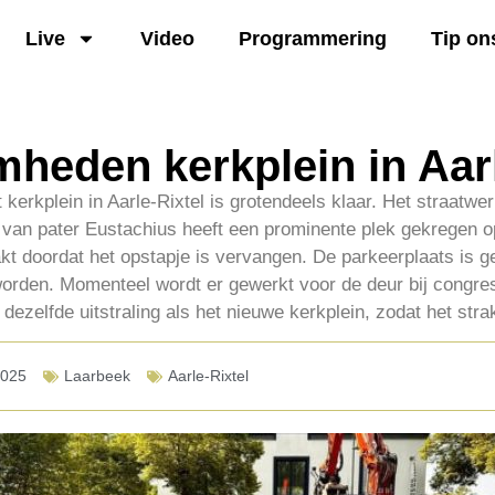
Live
Video
Programmering
Tip on
heden kerkplein in Aarl
 kerkplein in Aarle-Rixtel is grotendeels klaar. Het straatwe
 van pater Eustachius heeft een prominente plek gekregen op
kt doordat het opstapje is vervangen. De parkeerplaats is g
worden. Momenteel wordt er gewerkt voor de deur bij congres
dezelfde uitstraling als het nieuwe kerkplein, zodat het stra
2025
Laarbeek
Aarle-Rixtel